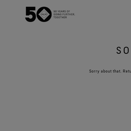
SO
GORE‑TEX®薄膜
经
新一代GORE‑TEX®产品
Sorry about that. Retu
WIND
我们如何测试
多功能
测试GORE‑TEX®服装
测试GORE‑TEX®鞋类
测试GORE‑TEX®手套
参观我们的实验室