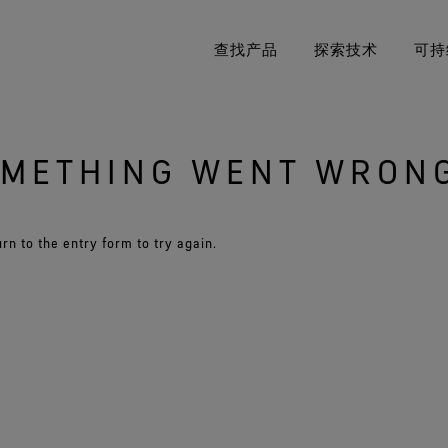
查找产品
探索技术
可持
METHING WENT WRONG
典GORE‑TEX®系列
GORE‑TEX®品牌迎来50周年里程碑
United States / Canada (EN)
GORE‑TEX® PRO服装
立足环保
Deut
GOR
《B
专业防水保护
探索精心编撰的品牌发展大事记。
掌控极限
适
Canada (FR)
Sveri
专注
rn to the entry form to try again.
STOPPER® 产品 by
GORE‑TEX®服装
关于我们
Unit
GORE‑TEX LABS®
极致多功能
纪念Bob Gore
防护（干燥环境）
Italia
WINDSTOPPER® 服装 by
GORE‑TEX LABS®
Fran
持久防风，可靠的透汽性。
Espa
查看所有服装产品技术