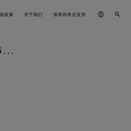
续发展
关于我们
保养和售后支持
...
，追求性能(Responsible
schland
E‑TEX® SURROUND®户外鞋
reaking Trails》系列短片
清洁保养说明
服装
大中华区-中国大陆
耐用性及打造耐用产品的价值
GORE‑TEX®手套
运动大使
联系我们
登山
合您双脚的全方位透气系统
Performance)
GORE‑TEX®品牌白皮书已发布。欢
值得信赖的保护与舒适性
ge
防泼水恢复
鞋品
대한민국
服务承诺与退换货
跑步
科学创新，践行环保举措。
迎阅读，探究耐用性为何成为户外
GORE‑TEX®鞋类
WINDSTOPPER® STRETCH 手套
行业的关键议题。
ed Kingdom
手套和配件
维修资讯
日本
常见问题
滑雪
值得信赖的舒适性与防护性
经久耐用的产品
by GORE‑TEX LABS®
弹性十足，舒适贴合，更强掌
大中華區–台灣/香港
日常休闲
查看所有鞋类产品技术
科学创新
控。
ce
Australia / New Zealand
查看所有运动类型
全方位兼顾
WINDSTOPPER® 手套 by
GORE‑TEX LABS®
ña
持久防风，舒适体验
查找所有手套产品技术