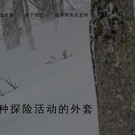
续发展
关于我们
保养和售后支持
，追求性能(Responsible
schland
E‑TEX® SURROUND®户外鞋
reaking Trails》系列短片
清洁保养说明
服装
大中华区-中国大陆
耐用性及打造耐用产品的价值
GORE‑TEX®手套
运动大使
联系我们
登山
合您双脚的全方位透气系统
Performance)
GORE‑TEX®品牌白皮书已发布。欢
值得信赖的保护与舒适性
ge
防泼水恢复
鞋品
대한민국
服务承诺与退换货
跑步
科学创新，践行环保举措。
迎阅读，探究耐用性为何成为户外
GORE‑TEX®鞋类
WINDSTOPPER® STRETCH 手套
行业的关键议题。
ed Kingdom
手套和配件
维修资讯
日本
常见问题
滑雪
值得信赖的舒适性与防护性
经久耐用的产品
by GORE‑TEX LABS®
弹性十足，舒适贴合，更强掌
大中華區–台灣/香港
日常休闲
查看所有鞋类产品技术
科学创新
控。
种探险活动的外套
ce
Australia / New Zealand
查看所有运动类型
全方位兼顾
WINDSTOPPER® 手套 by
GORE‑TEX LABS®
ña
持久防风，舒适体验
查找所有手套产品技术