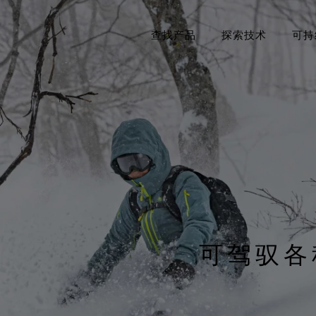
查找产品
探索技术
可持
典GORE‑TEX®系列
GORE‑TEX®品牌迎来50周年里程碑
United States / Canada (EN)
GORE‑TEX® PRO服装
立足环保
Deut
GOR
《B
专业防水保护
探索精心编撰的品牌发展大事记。
掌控极限
适
Canada (FR)
Sveri
专注
STOPPER® 产品 by
GORE‑TEX®服装
关于我们
Unit
GORE‑TEX LABS®
极致多功能
纪念Bob Gore
防护（干燥环境）
Italia
WINDSTOPPER® 服装 by
GORE‑TEX LABS®
可驾驭各
Fran
持久防风，可靠的透汽性。
Espa
查看所有服装产品技术