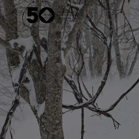
GORE‑TEX®薄膜
经
新一代GORE‑TEX®产品
WIND
我们如何测试
多功能
测试GORE‑TEX®服装
测试GORE‑TEX®鞋类
测试GORE‑TEX®手套
参观我们的实验室