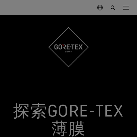
查找产品
探索技术
服装
可持续发展
鞋品
登山
GORE‑TEX®薄膜
手套和配件
跑步
关于我们
新一代GORE‑TEX®产品
经典GORE‑TEX®系列
滑雪
立足环保，追求性能(Responsible Performance)
专业防水保护
我们如何测试
专注科学创新，践行环保举措。
GORE‑TEX® PRO服装
探索GORE-TEX
保养和售后支持
日常休闲
WINDSTOPPER® 产品 by GORE‑TEX LABS®
耐用性及打造耐用产品的价值
掌控极限
测试GORE‑TEX®服装
经久耐用的产品
多功能防护（干燥环境）
GORE‑TEX®品牌迎来50周年里程碑
GORE‑TEX®品牌白皮书已发布。欢迎阅读，探究耐用性
GORE‑TEX® SURROUND®户外鞋
查看所有运动类型
薄膜
探索精心编撰的品牌发展大事记。
为何成为户外行业的关键议题。
GORE‑TEX®服装
适合您双脚的全方位透气系统
测试GORE‑TEX®鞋类
科学创新
极致多功能
《Breaking Trails》系列短片
GORE‑TEX®手套
关于我们
清洁保养说明
GORE‑TEX®鞋类
值得信赖的保护与舒适性