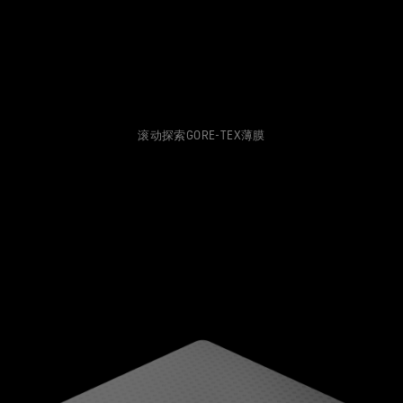
测试GORE‑TEX®手套
全方位兼顾
WINDSTOPPER® 服装 by GORE‑TEX LABS®
值得信赖的舒适性与防护性
运动大使
纪念Bob Gore
持久防风，可靠的透汽性。
防泼水恢复
联系我们
WINDSTOPPER® STRETCH 手套 by GORE‑TEX LABS®
参观我们的实验室
查看所有鞋类产品技术
弹性十足，舒适贴合，更强掌控。
查看所有服装产品技术
维修资讯
服务承诺与退换货
WINDSTOPPER® 手套 by GORE‑TEX LABS®
常见问题
持久防风，舒适体验
滚动探索GORE-TEX薄膜
查找所有手套产品技术