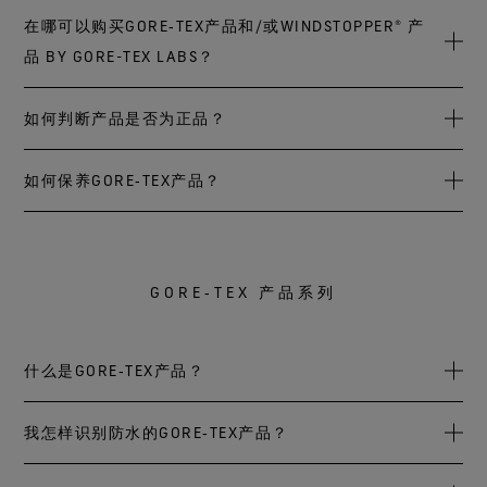
产品必须在GORE‑TEX认证的服装工厂生产。因此，
WINDSTOPPER® 产品 by GORE-TEX LABS。
立服装的品质标准、款式评估、雨水测试，以及选用合格的
不能，我们不直接销售GORE‑TEX复合面料。复合面料是所有
在哪可以购买GORE‑TEX产品和/或WINDSTOPPER® 产
GORE‑TEX品牌不只是代表一种材料，而更在于完善的服装和
其他材料（非戈尔），如缝纫线、保暖材料、里衬、拉链，
GORE-TEX产品的基础材料。您暂时无法直接在我们这里购买
品 BY GORE-TEX LABS？
鞋子的原料，生产和品质管理系统。
同时所有产品必须在GORE‑TEX认证的服装工厂生产。因此，
GORE-TEX复合面料或WINDSTOPPER® 复合面料 by GORE-
GORE-TEX品牌不只是代表一种材料，而更在于完善的服装和
TEX LABS。不过，您可以通过我们的诸多合作品牌与零售商
您可以在品牌合作伙伴网站或专业户外服装和装备零售商处
如何判断产品是否为正品？
鞋子的原料，生产和品质管理系统。
购买成品。
购买正品，也可以访问戈尔旗下面向消费者的品牌网站：
GOREWEAR.com。 请仅在官方和通过验证的渠道进行购买。
假冒伪劣产品十分常见，有些几乎能够以假乱真。这些产品
如何保养GORE‑TEX产品？
我们是要素品牌，致力于和您喜爱的户外和休闲品牌一起开
未经戈尔测试，不符合我们的高质量标准。例如，所有正品
发技术与最终产品。这些合作品牌运用我们的复合面料等技
均在经戈尔认证的工厂内生产，且所有防水测试均在严格控
术来制造成品，然后销售给消费者。
您可以访问GORE‑TEX官
无论您选择WINDSTOPPER® 产品 by GORE‑TEX LABS*还是持
制的风雨屋内完成。
网
，查找该合作模式的相关示例，并了解众多品牌合作伙伴
久防水的GORE-TEX产品，均可通过简单的保养来延长产品的
的具体产品。
GORE‑TEX 产品系列
使用寿命。
仅需参阅指南
，并遵循服装、鞋品或手套的保养
因此，建议您仅在官方和通过验证的渠道进行购买。如有其
说明，即可确保产品的持久性能，并延长产品的生命周期。
它问题或怀疑自己买到了仿冒产品，您可以随时联系我们的
客户服务部门。
什么是GORE‑TEX产品？
*原属于GORE‑TEX INFINIUM WINDSTOPPER®产品系列的服装和手套将更名为
WINDSTOPPER® 产品 by GORE-TEX LABS。
提供“保证使您干爽”（GUARANTEED TO KEEP YOU DRY）保
我怎样识别防水的GORE‑TEX产品？
证的防水的GORE‑TEX产品系列，为您提供值得信赖的卓越防
水保护。无论您是在城市的倾盆大雨中飞奔，还是在山下遭