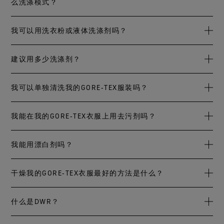
么洗涤模式？
(105°F/41°C清洗。冲洗两次，降低洗衣机转速以减少褶皱。
对GORE‑TEX服装来说非常重要的持久防泼水(DWR)功能。请
请不要使用洗衣粉、柔顺剂或含氯的漂白剂。
勿烘干GORE-TEX SHAKEDRY™服装。
你可以使用温和的洗涤模式，这样不会过度地扭转服装。降
我可以用洗衣粉或液体洗涤剂吗？
低转速（400转/分或更低）将大幅度减少褶皱。
为了达到最佳效果，我们建议使用液体而不是粉末洗涤剂。
建议用多少洗涤剂？
根据当地水质和洗涤用量，建议每次洗涤使用1盎司/30毫
我可以单独清洗我的GORE‑TEX服装吗？
升。
您不需要单独清洗你的GORE‑TEX衣服。 您可以将它与不太脏
我能在我的GORE‑TEX衣服上用去污剂吗？
的同类型衣服一起洗。 我们建议进行二次冲洗，以确保所有
的洗涤剂都能完全清洗干净。
我们不推荐使用去污剂。 相反地，我们建议在污渍位置或洗
我能用漂白剂吗？
衣机的预洗程式内局部使用液体清洁剂，以去除污渍和严重
脏污。 如果您的洗衣机没有预洗程式，只需将衣服浸泡在放
请不要将漂白剂用于任何GORE‑TEX服装。 它会影响服装的颜
干燥我的GORE‑TEX衣服最好的方法是什么？
有洗涤剂的温水中。
色和功能。
我们建议晾干您的衣物就好；这样不仅可以节省能源，还能
什么是DWR？
减少对环境的影响。晾干后，可将服装再多花20分钟烘干，