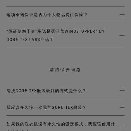
品的状况，将其捐赠给慈善事业，或以符合环保理念的方式
进行适当处理。如果戈尔认为产品的有效使用寿命已终止，
如果产品被退回，我们会进行一系列测试来确定产品在防
这项承诺保证是否为个人物品提供保障？
我们将把产品退还给您，或根据您的决定对其进行处理。
水、防风或透气性方面是否存在问题。所有GORE‑TEX产品均
必须在满足严格的质量标准之后才会上市销售。我们持续不
因口袋/拉链进水而造成的个人电子设备或任何其它个人物品
“保证使您干爽”承诺是否涵盖WINDSTOPPER® BY
断地监控产品性能，努力推动产品的创新和发展，并致力于
的损坏，不在“保证使您干爽”承诺的涵盖范围内。
GORE‑TEX LABS产品？
使消费者能够充分享受到GORE-TEX产品的各项优势。
不涵盖，仅带有“保证使您干爽”承诺的产品才涵盖在内。原属
于GORE‑TEX INFINIUM WINDSTOPPER®产品系列的服装和手
清洁保养问题
套现已更名为WINDSTOPPER® by GORE-TEX LABS产品。
清洗GORE‑TEX服装最好的方式是什么？
在清洗您的GORE‑TEX服装之前，请务必先阅读制造商的保养
我应该多久洗一次我的GORE‑TEX服装？
说明标签。
依照您的需要，可以经常清洗您的衣物，以去除尘土、营火
如果我的洗衣机没有永久性的设定模式，我应该使用什
将GORE‑TEX服装放入洗衣机，使用少量洗衣液以温水档次
烟灰及烹饪气味等。清洗、干燥和烘干您的衣物有助于恢复