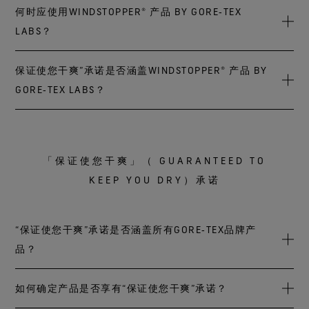
标签。如果仍不确定，请联系戈尔客户服务部门，让我们帮
子和夹克，该系列所有产品均可在多风、寒冷、干燥或多变
不，这些产品并不具有持久防水性能。WINDSTOPPER® 产品
何时应使用WINDSTOPPER® 产品 BY GORE‑TEX
助您了解产品所属系列。
天气条件下提供舒适体验，助您发挥出色表现。
by GORE‑TEX LABS*专为多风、寒冷或阵雨天气打造。尽管
LABS？
WINDSTOPPER® 产品 by GORE-TEX LABS拥有不同级别的抗
水特性，但并不能做到持久防水。
根据您的预期用途，每款产品都能发挥多种特定优势。
保证使您干爽”承诺是否涵盖WINDSTOPPER® 产品 BY
*原属于GORE‑TEX INFINIUM WINDSTOPPER®产品系列的服装和手套将更名为
*原属于GORE‑TEX INFINIUM WINDSTOPPER®产品系列的服装和手套将更名为
WINDSTOPPER® 产品 by GORE‑TEX LABS*具备舒适度和性能
WINDSTOPPER® 产品 by GORE-TEX LABS。
GORE‑TEX LABS？
WINDSTOPPER® 产品 by GORE-TEX LABS。
方面的诸多优势，包括持久防风、有效透气、弹性、抗水等
*原属于GORE‑TEX INFINIUM WINDSTOPPER®产品系列的服装和手套将更名为
等。
不涵盖，尽管部分WINDSTOPPER® 产品 by GORE‑TEX LABS*
WINDSTOPPER® 产品 by GORE-TEX LABS。
具有抗水特性，但并不能做到持久防水。因此，“保证使您干
您可选择与您的生活方式最为匹配的产品简介，了解
「保证使您干爽」（ GUARANTEED TO
爽”承诺并不涵盖该系列产品。
WINDSTOPPER® 产品 by GORE‑TEX LABS如何满足您的需
KEEP YOU DRY）承诺
求。
*原属于GORE‑TEX INFINIUM WINDSTOPPER®产品系列的服装和手套将更名为
WINDSTOPPER® 产品 by GORE-TEX LABS。
“保证使您干爽”承诺是否涵盖所有GORE‑TEX品牌产
*原属于GORE‑TEX INFINIUM WINDSTOPPER®产品系列的服装和手套将更名为
品？
WINDSTOPPER® 产品 by GORE-TEX LABS。
不是。只有带“保证使您干爽”黑色菱形吊牌的GORE‑TEX产品
如何确定产品是否享有“保证使您干爽”承诺？
才属于该承诺保证范围。