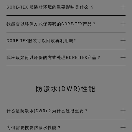
球纺织品安全标准是以科学方法验证纺织品安全性，极具公
尽管所有制造产业都无法完全免于排放和对环境产生影响，
GORE‑TEX 服装对环境的重要影响是什么 ？
信力。
但为了尽量减少我们的制造过程中对环境带来的影响，W. L.
Gore & Associates的纺织品部门在这方面做出重大努力。
GORE‑TEX和GORE-TEX INFINIUM™面料是一种非常环保的选
我能否以环保方式保养我的GORE‑TEX产品？
此外，戈尔所有面料制造厂商都实施bluesign®标准，也表明
择，因为它们是以负责方式生产出来的，其耐用性能允许服
采用 ePTFE 薄膜制造的产品对人体无害，而且非常环保。
我们在全球所制造造工厂均实现了高水平 (准)的环境标准，
装长时间使用，降低自然资源的使用和废料的产生。
是的。定期保养和维护（如清洗）将确保外套拥有最好的功
GORE‑TEX服装可以回收再利用吗?
并实施了相应的控制措施，以满足或改善当地的监管要求
详细了解 Oeko-TexR Standard 100 和 bluesignR 标准。
能表现，并延长其使用寿命。投资持久耐用的服装并妥善维
（例如，空气污染控制设备、无溶剂黏合剂、废物回收和废
虽然功能性面料的一些制造商仅关注其产品环保的部分，但
护衣物的功能，不仅有助于环保，也能够帮您节省成本。
水处理） 。我们的制造过程对环境的影响由符合ISO 14001标
1993年，戈尔与一些忠诚的客户一起，成为服装行业第一家
我应该如何以环保的方式处理GORE‑TEX产品？
我们运用生命周期评估方法来考量我们产品的所有方面。 从
准的环境管理体系定期评估和控制。该环境制造标准于2010
为高水平的消费者提供功能性外套回收服务的公司。这项针
供应商的原材料生产到制造和运输等过程中的所有要素。 我
GORE‑TEX面料具有持久的防污与防泼水处理(DWR)，只要经
年在我们遍布全球的面料制造工厂得以实施。
对特定设计服装的回收计划名为 GORE™ BALANCE
们甚至考虑消费者在服装的整个生命周期内产生的洗涤和干
以戈尔公司面料制造的服装或鞋子可以像其他任何服装产品
由烘干及/或熨烫就能重复轻松的恢复其效果。如此一来，顾
PROJECT™，于 1995 年荣获欧洲户外创新奖。不过，我们很
衣的影响。
一样安全丢弃。
客能够维持服装功能并大幅节省成本和防泼水剂的使用。但
我们所有的面料制造工厂都已通过bluesign® 系统认证，并实
快了解到消费者即使在使用多年后，仍不愿意退回这些衣服
防泼水(DWR)性能
若使用多年后，清洗和干燥处理不再见效时，GORE-TEX产品
施了bluesign® 系统。该系统证明我们的制造流程得到精心管
让我们进行回收再利用，计划因此中止。
比较GORE‑TEX夹克使用寿命期间每个阶段的相对影响，最大
与其他多数塑胶不同，我们薄膜的原材料——聚四氟乙烯
的衣物和鞋子还可进行DWR恢复处理。透过专业处理或使用
理并做好了最佳的环境控制。bluesign® technologies AG已经
的环境影响出现在服装的各个组成材料的生产和完成阶段。
(PTFE)不使用塑化剂或稳定剂制造或加工。它不含有重金属、
恢复喷剂(依据制造商指示)即可有效恢复功能。如此也能避免
开发出一套独立而严谨的系统，用于评估纺织品制造方面的
此外，我们生命周期环保评估研究确认丢弃功能性服装对环
相比之下，使用寿命期间的洗涤、干衣和重新处理以及处置
有机锡化合物或邻苯二甲酸盐等残留物。如果扔在垃圾掩埋
什么是防泼水(DWR)？为什么这很重要？
处理剂释入环境中。
安全性和环保性。
境的影响很小，因此，我们将努力放在在可以产生更大影响
对环境的影响较小。
场中，聚四氟乙烯不会分解，因此不会形成温室气体（即甲
的地方：我们原材料的制造以及产品的设计、制造和使用寿
烷），或将物质释放到水中或空气中。若送到焚化厂，PTFE
若服装面料出现破损孔洞，您可以将服装交由我们授权的戈
许多GORE‑TEX产品都会有一层超薄的防泼水(DWR)层，这是
为何需要恢复防泼水性能？
命。
会安全转化为二氧化碳和萤石。潜在有害的气体也会由焚化