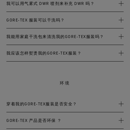
就可以重新活化GORE‑TEX衣物的持久防泼水(DWR)的效果。
GORE‑TEX 服装被做了一种称为 DWR 或持久防泼水的超薄涂
我可以用气雾式 DWR 喷剂来补充 DWR 吗？
不可烘干GORE-TEX SHAKEDRY™服装，无需重新活化GORE-
层处理。 这种处理会使水在衣服表层上形成水珠并滚落，而
TEX SHAKEDRY™服装的DWR功能。
不是被吸收。 经常穿着磨损和暴露于污垢、防晒乳液、驱虫
我们推荐使用压泵式喷雾剂而非气雾喷雾剂，以降低对环境
GORE‑TEX 服装可以干洗吗？
剂、洗涤剂、篝火烟气、烹饪气味和其他杂质会减少衣服的
的影响。不过，从技术上讲，可以使用气雾喷雾剂。
防泼水性。
干洗不会损坏 GORE‑TEX 布料。 但是，一定要遵循制造商在
我能用家庭干洗包来清洗我的GORE‑TEX服装吗？
您服装上所标的保养说明以确认他们是否建议干洗。 如果您
如果不能通过洗涤和烘干来重新活化防泼水性，则需要重新
决定专业干洗您的衣服，请要求洗衣店使用纯净、蒸馏过的
补充持久泼水剂（ DWR ）来恢复，这可以是喷剂或水洗剂。
如果需要干洗，我们建议采用专业干洗，使用纯净、蒸馏过
我应该怎样熨烫我的GORE‑TEX服装？
碳氢化合物溶剂进行清洗，并以喷雾式或水洗式防泼水剂来
务必始终遵循制造商的使用说明来恢复，不要忘记按照我们
的碳氢化合物溶剂进行清洗。我们不推荐家庭干洗组。
恢复防泼水并加以烘干（烘干衣服20 分钟能重新活化表层布
的烘干或熨烫说明来活化它。
首先查看服装制造商关于熨烫的保养说明。 我们建议使用低
料的持久防泼水功能（DWR）功能）。 请不要干洗GORE-
温（带2个点的熨烫符号）并且不使用蒸气。在GORE‑TEX衣
TEX SHAKEDRY 服装。
环境
服上铺放一块布，这样可以避免熨斗直接接触服装。
穿着我的GORE‑TEX服装是否安全？
绝对安全。戈尔公司的面料穿着安心，而且非常环保。 它们
GORE‑TEX 产品是否环保 ？
满足Oeko-Tex® Standard 100等最新产品安全要求。 这项全