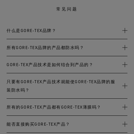
常见问题
什么是GORE‑TEX品牌？
GORE‑TEX品牌致力于打造将舒适性和防护性功能完美结合在
所有GORE‑TEX品牌的产品都防水吗？
一起的产品，成为世界上最受消费者信任的品牌。让人们在
尽享无限精彩户外运动同时还能使他们获得前所未有的舒适
并非如此，只有带黑色菱形标识且标识上印有“保证使您干爽”
GORE‑TEX产品技术是如何结合到产品的？
性、防护性与安全性的保障。
承诺的GORE‑TEX产品才具有防水性能。如果产品拥有此吊牌
或标签，则意味着该产品经过专门的设计、测试和开发，具
附带有“保证使您干爽”黑色吊牌的GORE‑TEX产品，其防水、
只要有GORE‑TEX产品技术就能使GORE-TEX品牌的服
有持久防水、持久防风和透气特性。
防风和透气的技术主要是以薄膜结合面料层的方式来实现
装防水吗？
的。这可以有不同的组合，如外层面料 /薄膜/内里（3层产
WINDSTOPPER® 产品 by GORE‑TEX LABS*配备白色菱形标签
品），外层面料/薄膜（2层产品），薄膜/内里（GORE-TEX
不仅如此，我们为了保证服装能够防水、防风和透气，除了
所有的GORE‑TEX产品都有GORE-TEX薄膜吗？
和吊牌。此系列产品能够持久防风，具有可靠的透气性，在
SHAKEDRY产品）和其他组合。而将薄膜结合到面料上则是
粘合材料层压和压胶带以外，还做个更多，包含建立服装的
干燥条件下助您发挥更佳表现，是寒冷、多风或阵雨天气的
通过粘合层压的方式。另外，还使用GORE-TEX压胶带来密封
品质标准、款式评估、雨水测试，以及选用合格的其他材料
理想之选。
是的，不仅如此，我们为了保证服装能够防水、防风和透
能否直接购买GORE‑TEX产品？
服装中的接缝处，使其具备完整的防水性能。
（非戈尔），如缝纫线、保暖材料、里衬、拉链，同时所有
*原属于GORE‑TEX INFINIUM WINDSTOPPER®产品系列的服装和手套将更名为
气，除了粘合材料层压和压胶带以外，还做个更多，包含建