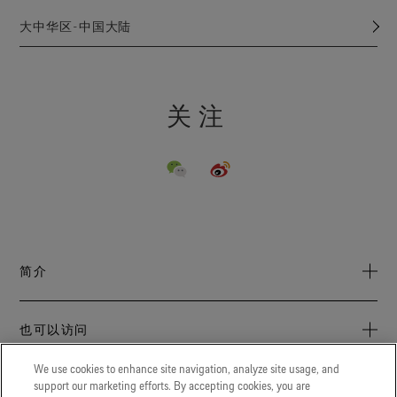
点击此处查看保养说明。
微量此类物质。
大中华区-中国大陆
*制造过程未有意添加PFAS（全氟和多氟化合物），可能含有
微量此类物质。
关注
简介
关于我们
也可以访问
可持续发展
GORE‑TEX/ONE
We use cookies to enhance site navigation, analyze site usage, and
Archive: PFC Goal
汇集各种官方出品的品牌指南、数字营销、及培训素材，随取
support our marketing efforts. By accepting cookies, you are
LEGAL