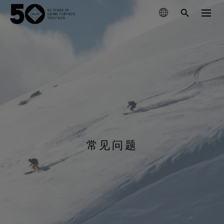
查找产品
探索技术
服装
可持续发展
鞋品
登山
GORE‑TEX®薄膜
手套和配件
跑步
关于我们
常见问题
新一代GORE‑TEX®产品
经典GORE‑TEX®系列
滑雪
立足环保，追求性能(Responsible Performance)
专业防水保护
我们如何测试
专注科学创新，践行环保举措。
GORE‑TEX® PRO服装
保养和售后支持
日常休闲
WINDSTOPPER® 产品 by GORE‑TEX LABS®
耐用性及打造耐用产品的价值
掌控极限
测试GORE‑TEX®服装
经久耐用的产品
多功能防护（干燥环境）
GORE‑TEX®品牌迎来50周年里程碑
GORE‑TEX®品牌白皮书已发布。欢迎阅读，探究耐用性
GORE‑TEX® SURROUND®户外鞋
查看所有运动类型
探索精心编撰的品牌发展大事记。
为何成为户外行业的关键议题。
GORE‑TEX®服装
适合您双脚的全方位透气系统
测试GORE‑TEX®鞋类
科学创新
极致多功能
《Breaking Trails》系列短片
GORE‑TEX®手套
关于我们
清洁保养说明
GORE‑TEX®鞋类
值得信赖的保护与舒适性