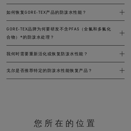
尔修理中心进行专业维修。
一种应用于外层面料的处理方法。防泼水层能降低面料的表
场于数十年前便已配备的污染控制装置(碱洗塔)去除。
面张力，让水易于在外层面料上凝成水珠滚落。当水渗进外
而且，我们不断增加再生纤维的使用，并运用到我们的布料
防泼水性能并非永久有效。失去防泼水性能，面料表面便无
如何恢复GORE‑TEX产品的防泼水性能？
请参阅《保养》部分进一步了解戈尔公司面料的保养与维
层面料，人会感觉潮湿黏腻，哪怕服装并未漏水。恢复服装
中。
法形成水珠。虽然薄膜仍可确保服装防水，但服装外层面料
跟丢弃产品比起来，想办法延长产品一直都是较好的环保方
护。
的防泼水性能，可为穿着者带来更妥善的舒适防护。
若被水浸湿，人便会感觉湿冷。日常磨损，接触污垢、洗涤
式。或者您也可以考虑将鞋子或服装捐赠慈善团体或将产品
重新活化防泼水性能非常简单，只需清洗并干燥装备，然后
GORE‑TEX品牌为何要研发不含PFAS（全氟和多氟化
剂、防晒霜等物质，都会缩短防泼水处理的使用寿命。对于
回收另作他用。
加热即可完成恢复过程。如果只靠滚筒烘干机或熨斗等加热
合物）*的防泼水处理？
不含PFAS（全氟和多氟化合物）*的防泼水处理更是如此，
方式（
详情请参见保养说明
）无法恢复防泼水性能，那就需
采用此类防泼水处理的产品需要更频繁地维护，才能有效发
要使用喷剂或洗剂来重新活化防泼水性能。
请点击此处查看
在“立足环保，追求性能(Responsible Performance)”的过程
我何时需要重新活化或恢复防泼水性能？
挥其性能。不过，恢复GORE‑TEX产品的防泼水性能非常简
保养说明
，了解关于恢复GORE‑TEX外套、鞋品和手套或
中，GORE‑TEX品牌研发出一种不含PFAS（全氟和多氟化合
单。
点击此处查看保养说明
。
WINDSTOPPER® by GORE-TEX LABS产品*防泼水性能的详细
物）*的防泼水处理。
当水无法在装备表面形成水珠时，即表示防泼水性能已失
戈尔是否推荐特定的防泼水性能恢复产品？
信息。
效，需通过清洗和加热过程重新活化防泼水性能，或使用喷
这种防泼水处理不含全氟和多氟化合物，可减小化学品危
*制造过程未有意添加PFAS（全氟和多氟化合物），可能含有
剂或洗剂恢复该性能。此时，您的GORE‑TEX产品依然能够防
*原属于GORE‑TEX INFINIUMTM WINDSTOPPER®产品系列的
我们不生产恢复防泼水性能的产品，也不推荐任何特定品
害。在适当保养的情况下，这种非氟化防泼水处理可提供持
微量此类物质。
水，但舒适度会不如往常。
服装和手套将更名为WINDSTOPPER® by GORE-TEX LABS产
牌，常规的防泼水洗剂和喷剂均可使用。一般而言，我们建
久出色的性能。
品。
议使用不含PFAS（全氟和多氟化合物）的喷剂，以减少对环
不含PFAS（全氟和多氟化合物）*的防泼水处理相对不耐油
境的影响。请查看防泼水性能恢复产品的标签，了解使用建
让GORE‑TEX产品充分发挥性能并尽可能延长其使用寿命，这
污，需要定期保养维护，才能更有效地发挥性能。GORE‑TEX
议。
不仅能让穿着者受益，还能造福整个户外环境。
产品均经过精心设计，经久耐用，可以放心定期清洗。事实
您所在的位置
上，定期清洗和保养也是让这些产品充分发挥性能的关键！
*制造过程未有意添加PFAS（全氟和多氟化合物），可能含有