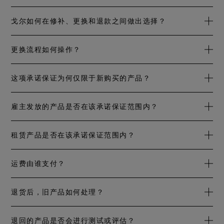
成。否则，未经密封处理的细小针孔可能会损害服装的防水
始权属及真伪。在评估退回产品的有效使用寿命以及是否可
性能。如需进行任何形式的服装改制，请联系我们。
享有产品保证时，以上因素均需考虑在内。您可在退货时出
戈尔致力于在所有内部和外部业务中坚守公平原则。这是我
戈尔如何在修补、更换和退款之间做出选择？
示购买收据的电子副本以作为购买凭证。
们的核心原则之一。是否修补、更换或退款由戈尔独立决
定，但我们将根据购买凭证显示的产品购买价格来认定其价
我们恪守可持续发展承诺，这意味着我们始终会将修补视作
更换流程如何操作？
值金额。
第一选择。如果无法修复，我们将用相同产品或等价的类似
产品进行更换。如果无法在合理的时间内找到更换产品，我
一旦确定更换是最合适的选择，GORE‑TEX消费者服务顾问将
这项承诺保证为何仅限于新购买的产品？
们将为您提供退款服务。
与您联系，确定合适的更换产品。我们将收集必要的信息，
以帮助您做出正确的选择，并确保更换产品的适用性。对于
购买一件全新GORE‑TEX产品，相当于您在防水、防风和舒适
雇主发放的产品是否在该承诺保证范围内？
大部分退回产品，我们会尽量更换为相同产品，若无法提供
透气性能方面进行的重大投资。我们的承诺保证旨在帮助您
相同产品，我们会选用类似产品。顾问将根据您提供的信
保护这项投资。如果您购买的是二手产品，则不在该承诺保
由雇主发放给其专业人员的产品不在该承诺保证范围内。包
租赁产品是否在该承诺保证范围内？
息、已经确定的价格以及产品的最终用途为您提供更换选
证范围内。包括从网购平台、二手商店或私人卖家处购买的
括大多数用于军事、执法、消防和安全、工业和企业用途的
项。
产品。
产品。
用于租赁服务的产品不在该承诺保证范围内。包括在线装备
运费由谁支付？
租赁平台、滑雪学校、带向导的短途旅行或户外俱乐部提供
的产品。
您需负责将产品寄送至戈尔以进行评估。如果戈尔确定需要
退货后，旧产品如何处理？
国际运输，我们将为您提供免费运输标签，或偿付您所支付
的费用。戈尔还将承担回程运费。
如果您同意更换或退款，则无法收回旧产品。我们将根据产
退回的产品是否会进行测试或评估？