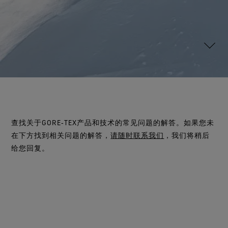
测试GORE‑TEX®手套
全方位兼顾
WINDSTOPPER® 服装 by GORE‑TEX LABS®
值得信赖的舒适性与防护性
运动大使
纪念Bob Gore
持久防风，可靠的透汽性。
防泼水恢复
联系我们
WINDSTOPPER® STRETCH 手套 by GORE‑TEX LABS®
参观我们的实验室
查看所有鞋类产品技术
弹性十足，舒适贴合，更强掌控。
查看所有服装产品技术
维修资讯
服务承诺与退换货
WINDSTOPPER® 手套 by GORE‑TEX LABS®
常见问题
持久防风，舒适体验
查找所有手套产品技术
查找关于GORE‑TEX产品和技术的常见问题的解答。如果您未
在下方找到相关问题的解答，
请随时联系我们
，我们将稍后
给您回复。