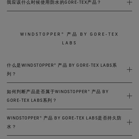
为了避免购买到假冒产品的风险，请通过官方正式渠道购
我应该什么时候使用防水的GORE‑TEX产品？
遇暴风雨，都能享受GORE-TEX持久防水、防风和高度透气性
买。如果您认为您购买到了假冒产品，请联系我们的客户服
能所带来的舒适与保护。
务中心，我们将非常乐意为您提供帮助。
请根据您的使用时机来做选择，我们每件产品都有一系列针
对特定适用活动的优势和功能。传统的GORE‑TEX系列中的每
WINDSTOPPER® 产品 BY GORE‑TEX
件产品都具备持久防水、防风和透气性能，而且许多产品还
具有其它额外优势。请通过访问我们网站GORE-TEX产品系列
LABS
页面，选择最适合您充满活力的生活方式的系列产品。
什么是WINDSTOPPER® 产品 BY GORE‑TEX LABS系
列？
WINDSTOPPER® 产品 by GORE‑TEX LABS*专为多风、寒冷或
如何判断产品是否属于WINDSTOPPER® 产品 BY
阵雨天气打造。该产品系列所用的面料能够持久防风，具有
GORE‑TEX LABS系列？
可靠的透气性，同时还具备弹性、保暖和抗水等其它技术特
性。
首先查看菱形吊牌。吊牌上会清楚标明该装备是
WINDSTOPPER® 产品 BY GORE‑TEX LABS是否持久防
WINDSTOPPER® 产品 by GORE‑TEX LABS*，还是持久防水的
水？
WINDSTOPPER® 产品 by GORE‑TEX LABS所具备的技术特性
GORE-TEX产品。如果找不到吊牌，您还可以查看产品本身的
可提升舒适度，助您发挥更佳表现。从贴合双手的手套到帽