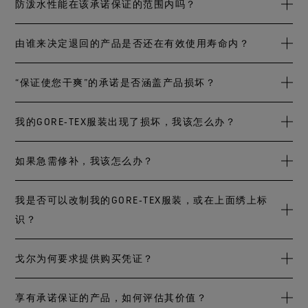
缺乏保养往往会缩短产品的有效使用寿命，因此，产品的日
防泼水性能在该承诺保证的范围内吗？
的。
常清洁非常重要，并需始终遵循保养说明。这主要包括，定
期清洁和烘干产品，产品损坏后及时送往授权维修中心进行
保持产品的防泼水(DWR)性能是产品保养的其中一个环节。这
由谁来决定退回的产品是否还在有效使用寿命内？
修复，以及根据需要恢复防泼水性能。
对于让产品发挥预期性能而言必不可少，但并非永远有效。
日常磨损，再加上接触灰尘、洗涤剂、驱虫剂以及其它杂
戈尔将独立评估退回产品，将产品生产日期、预期用途、发
“保证使您干爽”的承诺是否涵盖产品损坏？
质，都会缩短产品的有效使用寿命。值得庆幸的是，按照我
现的故障、适当的保养、任何未修复或无法修复的损坏等各
们的保养说明保养产品，通常就能解决这一问题。而且，如
方面因素考虑在内，以此来决定产品在退回时是否还在有效
不涵盖：如开裂、撕裂、过度磨损和穿孔等产品损坏的修复
我的GORE‑TEX服装出现了损坏，我该怎么办？
有必要，恢复产品的防泼水性能也非常简单。但是，一件使
使用寿命内。
需由最终用户承担费用。钮扣、拉链、钩和环紧固件损坏以
用已久或严重磨损的服装，即便经过适当保养和防泼水处
及其它制造相关缺陷应在购买点或在产品制造商处解决。损
我们很乐意为您检查任何需要修补的GORE‑TEX服装，并评估
如果急需修补，我该怎么办？
理，可能也无法再让水凝成水珠，这意味着产品的有效使用
坏是指在产品使用过程中造成的、导致产品预期性能或功能
产品是否可修复。请联系我们的授权维修中心，我们将为您
寿命已终止。
受损的情况。如果发生损坏，请联系我们推荐的维修中心或
的服装提供合理的有偿修复服务。
如果只是轻微的穿孔和撕裂，您可以使用GORE‑TEX面料维修
我是否可以改制我的GORE‑TEX服装，或在上面绣上标
直接联系我们，我们的消费者服务顾问将乐于为您提供帮
套件进行临时修补。在前往授权维修中心之前，您可以使用
识？
助。带有“保证使您干爽”承诺的GORE TEX产品是对防水、防
这些特殊的粘合补丁当场进行修补，以确保外套的防水性
风、舒适透气等性能的投资，而维护这项投资非常重要。
能，但这种修补并非长期有效。
对GORE‑TEX服装进行任何形式的改制都会损害产品的防水性
戈尔为何要求提供购买凭证？
能。我们建议尽量避免对服装进行改制。标识刺绣需对接缝
进行密封处理，而这道工序仅可在GORE-TEX授权的机构完
戈尔将根据购买凭证来确定产品的购买价格、购买日期、初
享有承诺保证的产品，如何评估其价值？