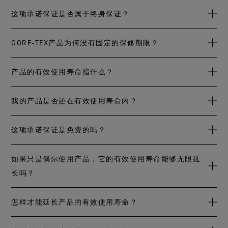
请确认产品是否带有“保证使您干爽”黑色菱形吊牌。如果吊牌
这项承诺保证是否属于终身保证？
已丢失，并且您对此也不确定，请联系我们的消费者服务中
心，我们将竭诚为您服务。
不属于：该承诺保证适用于产品在有效使用寿命内的防水、
GORE‑TEX产品为何没有固定的保修期限？
防风和透气性能。保障对象仅限于产品的最初购买者以及购
买时为全新状态的产品。
我们注重产品的有效使用寿命，而非固定期限，因为产品类
产品的有效使用寿命指什么？
型和最终设计用途的不同会导致产品的预期有效使用寿命存
在较大差异。虽然固定保修期可以降低理解和执行的难度和
产品合理发挥预期性能的时间长短与其预期最终用途有关。
我的产品是否还在有效使用寿命内？
复杂性，却不适用于我们以多种技术打造出的丰富产品。
产品的预期有效使用寿命取决于产品的类型及其预期的最终
用途。例如，跑鞋的有效使用寿命无法与登山夹克相提并
请根据产品的使用年限和保养情况酌情判断。如果没有定期
这项承诺保证是免费的吗？
论。如果您按照GORE‑TEX品牌和制造商提供的保养说明定期
对产品进行保养，并且/或者出现了鞋底磨损、开裂、撕裂、
保养产品，您的产品便能更长久地保持良好性能。当产品的
穿孔、刮伤等问题，可能就需要修补或购买新产品。产品制
我们向消费者免费提供这项有限制的商业承诺保证。您只需
如果只是偶尔使用产品，它的有效使用寿命能够无限延
损坏或磨损程度超出修复范围，或无法完全恢复其防水、防
造过程中使用的某些材料，如胶水和其它粘合剂，都会因为
承担将产品寄送到我们服务中心的费用。我们在各主要市场
长吗？
风和透气性能时，我们就认为其有效使用寿命已终止。所有
长时间的使用而最终失效。如果产品看上去已经磨损严重且
均设有服务中心。如果您来自上述市场以外的地区，戈尔将
的产品最终都会因为长时间的使用而产生磨损。
难以修复，那情况很可能就是如此。如果您无法确定，可以
尽力为您寻找解决方案，例如提供物流支持，将运费控制在
虽然您可以期望您的产品在很长的一段时间会发挥作用，但
怎样才能延长产品的有效使用寿命？
随时联系我们的授权维修中心，了解您的产品是否还可以修
合理的水平。
在产品制造过程中使用的某些材料，如胶水和其它粘合剂，
复。
最终还是会失效。非常遗憾，任何产品的使用寿命都是有限