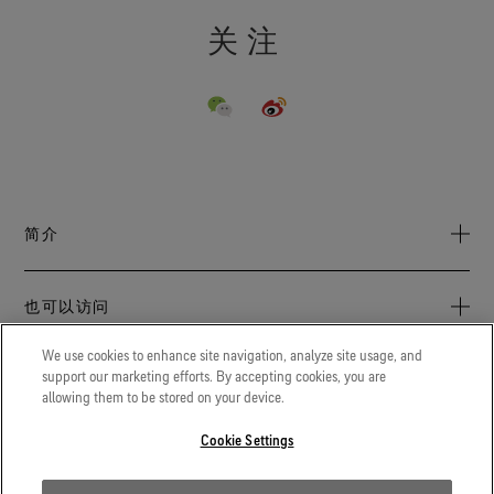
关注
简介
关于我们
也可以访问
可持续发展
GORE‑TEX/ONE
We use cookies to enhance site navigation, analyze site usage, and
Archive: PFC Goal
汇集各种官方出品的品牌指南、数字营销、及培训素材，随取
support our marketing efforts. By accepting cookies, you are
LEGAL
随用，一站式满足需求。
allowing them to be stored on your device.
工作机会
隐私政策
Goretexprofessional.com
Cookie Settings
联系方式
为消防员、警察和其他专业人员提供出色保护。
使用条款