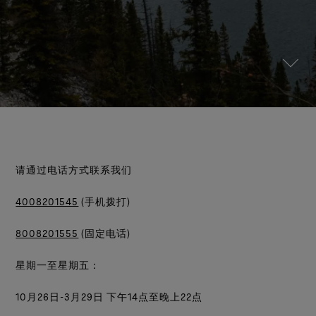
测试GORE‑TEX®手套
全方位兼顾
WINDSTOPPER® 服装 by GORE‑TEX LABS®
值得信赖的舒适性与防护性
运动大使
纪念Bob Gore
持久防风，可靠的透汽性。
防泼水恢复
联系我们
WINDSTOPPER® STRETCH 手套 by GORE‑TEX LABS®
参观我们的实验室
查看所有鞋类产品技术
弹性十足，舒适贴合，更强掌控。
查看所有服装产品技术
维修资讯
服务承诺与退换货
WINDSTOPPER® 手套 by GORE‑TEX LABS®
常见问题
持久防风，舒适体验
查找所有手套产品技术
请通过电话方式联系我们
4008201545
(手机拨打)
8008201555
(固定电话)
星期一至星期五：
10月26日-3月29日 下午14点至晚上22点