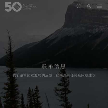
查找产品
探索技术
服装
可持续发展
鞋品
登山
GORE‑TEX®薄膜
手套和配件
跑步
联系信息
关于我们
新一代GORE‑TEX®产品
经典GORE‑TEX®系列
滑雪
立足环保，追求性能(Responsible Performance)
我们诚挚的欢迎您的反馈，如果您有任何疑问或建议
专业防水保护
我们如何测试
专注科学创新，践行环保举措。
GORE‑TEX® PRO服装
保养和售后支持
日常休闲
WINDSTOPPER® 产品 by GORE‑TEX LABS®
耐用性及打造耐用产品的价值
掌控极限
测试GORE‑TEX®服装
经久耐用的产品
多功能防护（干燥环境）
GORE‑TEX®品牌迎来50周年里程碑
GORE‑TEX®品牌白皮书已发布。欢迎阅读，探究耐用性
GORE‑TEX® SURROUND®户外鞋
查看所有运动类型
探索精心编撰的品牌发展大事记。
为何成为户外行业的关键议题。
GORE‑TEX®服装
适合您双脚的全方位透气系统
测试GORE‑TEX®鞋类
科学创新
极致多功能
《Breaking Trails》系列短片
GORE‑TEX®手套
关于我们
清洁保养说明
GORE‑TEX®鞋类
值得信赖的保护与舒适性