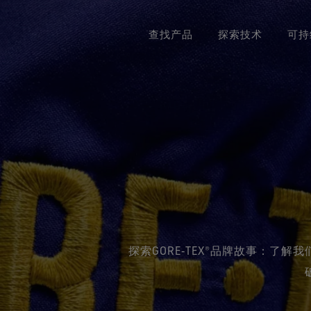
查找产品
探索技术
可持
典GORE‑TEX®系列
GORE‑TEX®品牌迎来50周年里程碑
United States / Canada (EN)
GORE‑TEX® PRO服装
立足环保
Deut
GOR
《B
专业防水保护
探索精心编撰的品牌发展大事记。
掌控极限
适
Canada (FR)
Sveri
专注
STOPPER® 产品 by
GORE‑TEX®服装
关于我们
Unit
GORE‑TEX LABS®
极致多功能
纪念Bob Gore
防护（干燥环境）
Italia
WINDSTOPPER® 服装 by
GORE‑TEX LABS®
探索GORE‑TEX®品牌故事：了
Fran
持久防风，可靠的透汽性。
Espa
查看所有服装产品技术