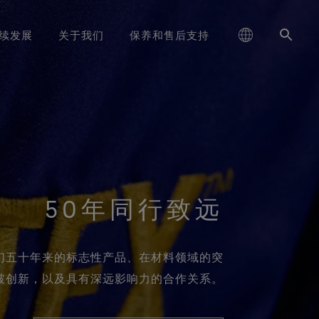
续发展
关于我们
保养和售后支持
，追求性能(Responsible
schland
E‑TEX® SURROUND®户外鞋
reaking Trails》系列短片
清洁保养说明
服装
大中华区-中国大陆
耐用性及打造耐用产品的价值
GORE‑TEX®手套
运动大使
联系我们
登山
合您双脚的全方位透气系统
Performance)
GORE‑TEX®品牌白皮书已发布。欢
值得信赖的保护与舒适性
ge
防泼水恢复
鞋品
대한민국
服务承诺与退换货
跑步
科学创新，践行环保举措。
迎阅读，探究耐用性为何成为户外
GORE‑TEX®鞋类
WINDSTOPPER® STRETCH 手套
行业的关键议题。
ed Kingdom
手套和配件
维修资讯
日本
常见问题
滑雪
值得信赖的舒适性与防护性
经久耐用的产品
by GORE‑TEX LABS®
50年同行致远
弹性十足，舒适贴合，更强掌
大中華區–台灣/香港
日常休闲
查看所有鞋类产品技术
科学创新
控。
解我们五十年来的标志性产品、在材料领域的突
ce
Australia / New Zealand
查看所有运动类型
全方位兼顾
WINDSTOPPER® 手套 by
GORE‑TEX LABS®
破创新，以及具有深远影响力的合作关系。
ña
持久防风，舒适体验
查找所有手套产品技术