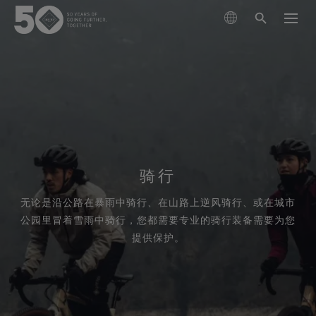
查找产品
探索技术
服装
可持续发展
鞋品
登山
骑行
GORE‑TEX®薄膜
手套和配件
跑步
关于我们
无论是沿公路在暴雨中骑行、在山路上逆风骑行、或在城市
新一代GORE‑TEX®产品
经典GORE‑TEX®系列
滑雪
立足环保，追求性能(Responsible Performance)
公园里冒着雪雨中骑行，您都需要专业的骑行装备需要为您
专业防水保护
我们如何测试
专注科学创新，践行环保举措。
GORE‑TEX® PRO服装
提供保护。
保养和售后支持
日常休闲
WINDSTOPPER® 产品 by GORE‑TEX LABS®
耐用性及打造耐用产品的价值
掌控极限
测试GORE‑TEX®服装
经久耐用的产品
多功能防护（干燥环境）
GORE‑TEX®品牌迎来50周年里程碑
GORE‑TEX®品牌白皮书已发布。欢迎阅读，探究耐用性
GORE‑TEX® SURROUND®户外鞋
查看所有运动类型
探索精心编撰的品牌发展大事记。
为何成为户外行业的关键议题。
GORE‑TEX®服装
适合您双脚的全方位透气系统
测试GORE‑TEX®鞋类
科学创新
极致多功能
《Breaking Trails》系列短片
GORE‑TEX®手套
关于我们
清洁保养说明
GORE‑TEX®鞋类
值得信赖的保护与舒适性