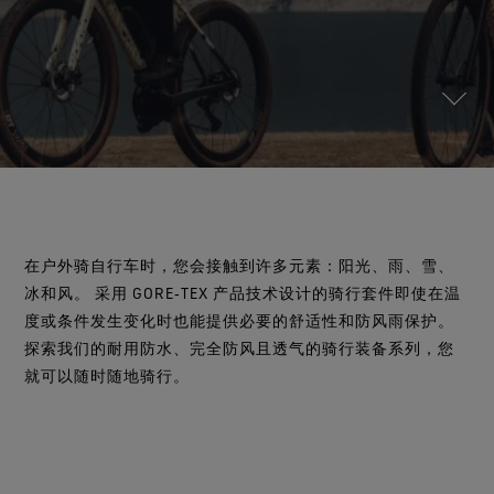
测试GORE‑TEX®手套
全方位兼顾
WINDSTOPPER® 服装 by GORE‑TEX LABS®
值得信赖的舒适性与防护性
运动大使
纪念Bob Gore
持久防风，可靠的透汽性。
防泼水恢复
联系我们
WINDSTOPPER® STRETCH 手套 by GORE‑TEX LABS®
参观我们的实验室
查看所有鞋类产品技术
弹性十足，舒适贴合，更强掌控。
查看所有服装产品技术
维修资讯
服务承诺与退换货
WINDSTOPPER® 手套 by GORE‑TEX LABS®
常见问题
持久防风，舒适体验
查找所有手套产品技术
在户外骑自行车时，您会接触到许多元素：阳光、雨、雪、
冰和风。 采用 GORE‑TEX 产品技术设计的骑行套件即使在温
度或条件发生变化时也能提供必要的舒适性和防风雨保护。
探索我们的耐用防水、完全防风且透气的骑行装备系列，您
就可以随时随地骑行。